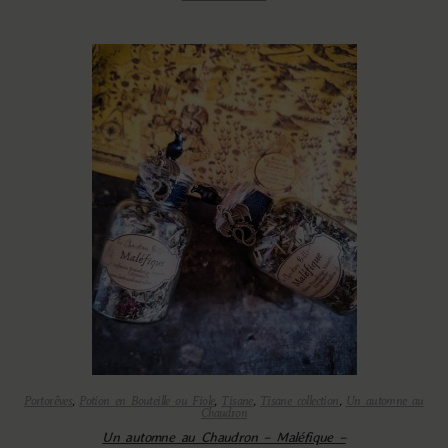
Portorêves
,
Potion en Bouteille ou Fiole
,
Tisane
,
Tisane collection
,
Un automne au
Chaudron
Un automne au Chaudron – Maléfique –