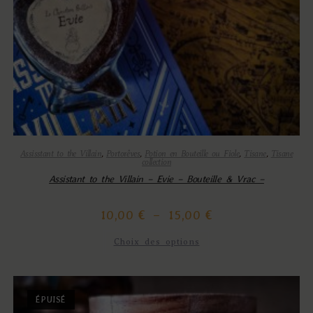
Assisstant to the Villain
,
Portorêves
,
Potion en Bouteille ou Fiole
,
Tisane
,
Tisane
collection
Assistant to the Villain – Evie – Bouteille & Vrac –
10,00
€
–
15,00
€
Choix des options
ÉPUISÉ