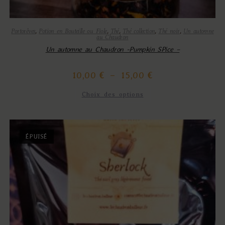
Portorêves
,
Potion en Bouteille ou Fiole
,
Thé
,
Thé collection
,
Thé noir
,
Un automne
au Chaudron
Un automne au Chaudron -Pumpkin SPice –
10,00
€
–
15,00
€
Choix des options
ÉPUISÉ