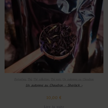
Portorêves
,
Thé
,
Thé collection
,
Thé noir
,
Un automne au Chaudron
Un automne au Chaudron – Sherlock –
10,00
€
Lire la suite