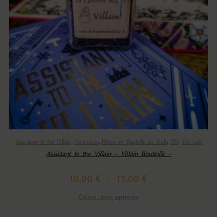
Assisstant to the Villain
,
Portorêves
,
Potion en Bouteille ou Fiole
,
Thé
,
Thé noir
Assistant to the Villain – Villain Bouteille –
10,00
€
–
15,00
€
Choix des options