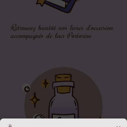
Retrouvez bientôt nos livres d'occasion
accompagnés de leur Portorêve