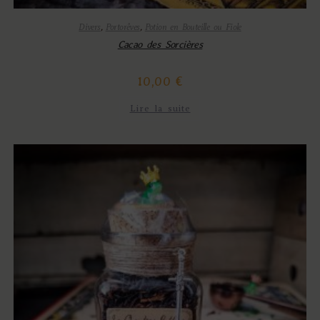
Divers
,
Portorêves
,
Potion en Bouteille ou Fiole
Cacao des Sorcières
10,00
€
Lire la suite