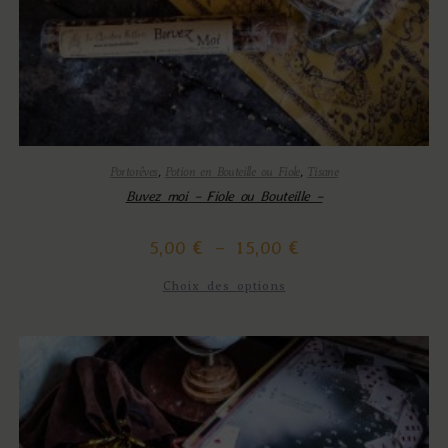
Portorêves
,
Potion en Bouteille ou Fiole
,
Tisane
Buvez moi – Fiole ou Bouteille –
5,00
€
–
15,00
€
Choix des options