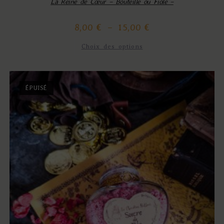
La Reine de Cœur – Bouteille ou Fiole –
8,00
€
–
15,00
€
Choix des options
ÉPUISÉ