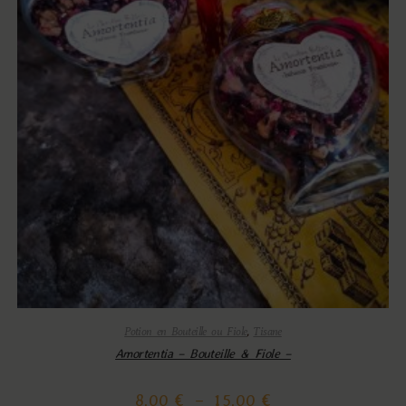
Potion en Bouteille ou Fiole
,
Tisane
Amortentia – Bouteille & Fiole –
8,00
€
–
15,00
€