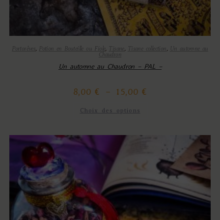
Portorêves
,
Potion en Bouteille ou Fiole
,
Tisane
,
Tisane collection
,
Un automne au
Chaudron
Un automne au Chaudron – PAL –
8,00
€
–
15,00
€
Choix des options