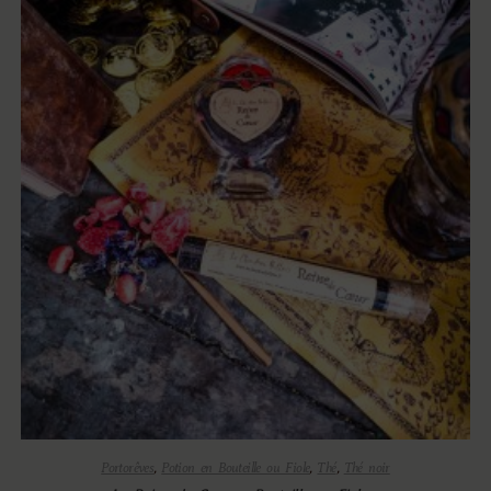
Portorêves
,
Potion en Bouteille ou Fiole
,
Thé
,
Thé noir