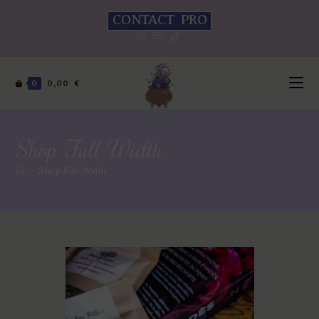
CONTACT PRO
0
0,00
€
Shop Full Width
>
Shop Full Width